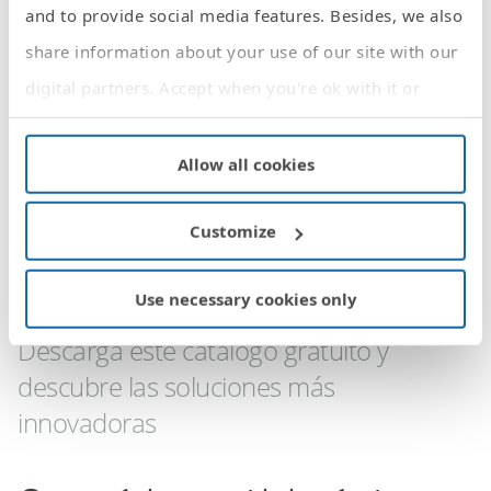
Política de Privacidad
.
and to provide social media features. Besides, we also
He leído y acepto el
Aviso Legal y la Política de
share information about your use of our site with our
Privacidad
*
digital partners. Accept when you're ok with it or
customise your cookies settings.
For more information, read our
cookies policy
.
Allow all cookies
Catálogo General
Customize
Simon
Use necessary cookies only
Descarga este catálogo gratuito y
descubre las soluciones más
innovadoras