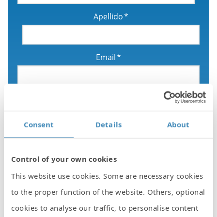
Apellido
*
Email
*
Área de profesión
*
Consent
Details
About
Código postal
*
Control of your own cookies
This website use cookies. Some are necessary cookies
Sus datos personales serán tratados por Simon, S.A.U. con la finalidad
de gestionar su solicitud, siendo la base jurídica para el tratamiento su
to the proper function of the website. Others, optional
consentimiento. En caso de ser necesario, sus datos podrán ser
comunicados a la empresa de Grupo Simon que pueda gestionar su
petición. En cualquier momento puede ejercer sus derechos dirigiéndose
cookies to analyse our traffic, to personalise content
a dpo@simonelectric.com. Dispone de más información en nuestra