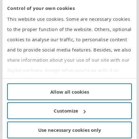
Quiero recibir asesoramiento
Control of your own cookies
personalizado gratuito para la instalación de
This website use cookies. Some are necessary cookies
una Smart home.
to the proper function of the website. Others, optional
Sus datos personales serán tratados por Simon, S.A.U. con la finalidad
cookies to analyse our traffic, to personalise content
de gestionar su solicitud. Además, sus datos de contacto serán
comunicados a la empresa colaboradora de Simon para los proyectos de
asesoramiento a particulares (Decotherapy) quien le contactará para
and to provide social media features. Besides, we also
prestarle el asesoramiento solicitado. Puede ejercer sus derechos
dirigiéndose a dpo@simonelectric.com. Dispone de más información en
share information about your use of our site with our
nuestra
Política de Privacidad
.
digital partners. Accept when you're ok with it or
He leído y acepto el
Aviso Legal y la Política de
Privacidad
*
customise your cookies settings.
For more information, read our
cookies policy
.
Allow all cookies
Customize
Catálogo de Simon
Use necessary cookies only